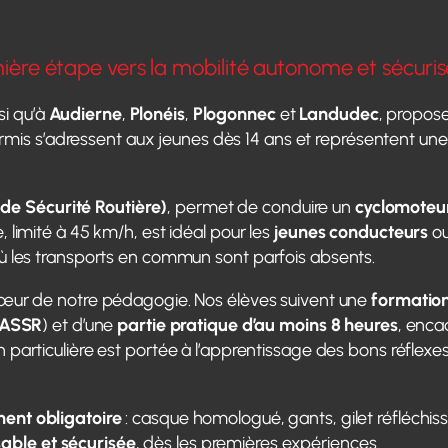
ière étape vers la mobilité autonome et sécuri
si qu’à
Audierne
,
Plonéis
,
Plogonnec
et
Landudec
, propos
rmis s’adressent aux jeunes dès 14 ans et représentent un
de Sécurité Routière)
, permet de conduire un
cyclomoteu
, limité à 45 km/h, est idéal pour les
jeunes conducteurs
ou
où les transports en commun sont parfois absents.
œur de notre pédagogie. Nos élèves suivent une
formatio
ASSR
) et d’une
partie pratique d’au moins 8 heures
, enca
n particulière est portée à l’apprentissage des bons réflexes
ment obligatoire
: casque homologué, gants, gilet réfléchi
able et sécurisée
, dès les premières expériences.