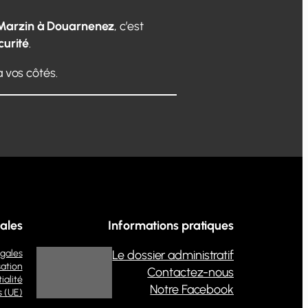
Marzin à Douarnenez
, c’est
curité
.
 vos côtés.
ales
Informations pratiques
égales
Le dossier administratif
sation
Contactez-nous
ialité
Notre Facebook
s (UE)