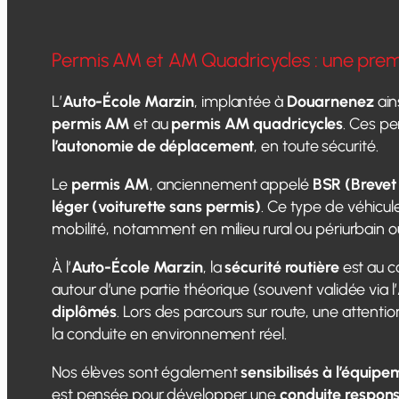
Permis AM et AM Quadricycles : une prem
L’
Auto-École Marzin
, implantée à
Douarnenez
ain
permis AM
et au
permis AM quadricycles
. Ces pe
l’autonomie de déplacement
, en toute sécurité.
Le
permis AM
, anciennement appelé
BSR (Brevet 
léger (voiturette sans permis)
. Ce type de véhicule
mobilité, notamment en milieu rural ou périurbain 
À l’
Auto-École Marzin
, la
sécurité routière
est au c
autour d’une partie théorique (souvent validée via l’
diplômés
. Lors des parcours sur route, une attentio
la conduite en environnement réel.
Nos élèves sont également
sensibilisés à l’équipe
est pensée pour développer une
conduite respons