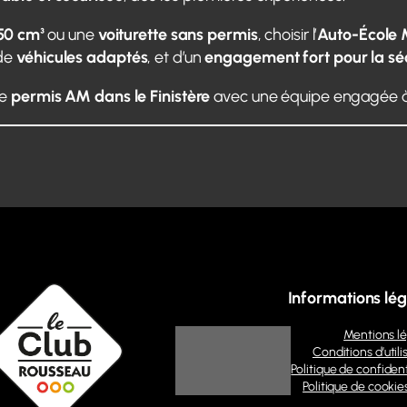
50 cm³
ou une
voiturette sans permis
, choisir l’
Auto-École 
 de
véhicules adaptés
, et d’un
engagement fort pour la sé
re
permis AM dans le Finistère
avec une équipe engagée à
Informations lég
Mentions l
Conditions d’utili
Politique de confident
Politique de cookie