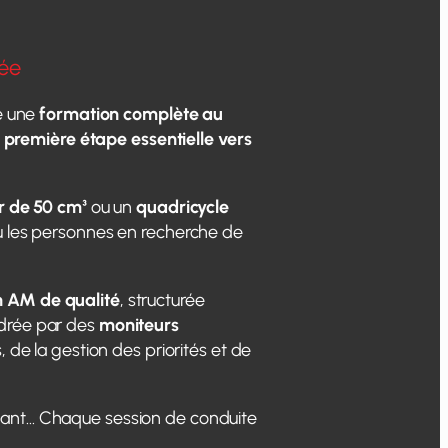
sée
e une
formation complète au
e
première étape essentielle vers
r de 50 cm³
ou un
quadricycle
 les personnes en recherche de
n AM de qualité
, structurée
drée par des
moniteurs
, de la gestion des priorités et de
ssant… Chaque session de conduite