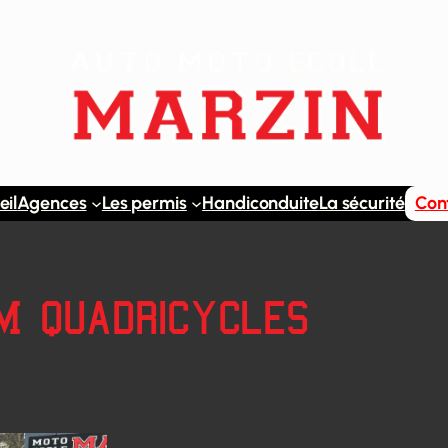
eil
Agences
Les permis
Handiconduite
La sécurité
Con
M quadricycles