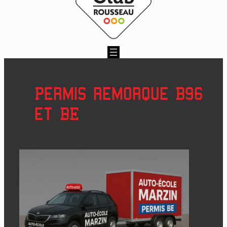
Permis remorque B96
et BE